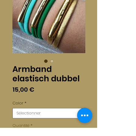
Armband
elastisch dubbel
Prix
15,00 €
Color
*
Quantité
*